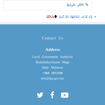
ޤާނޫނާއި ގަވާއިދުތައް
ޑައުންލޯޑް
🡇
ވުނަ ޔޫސަރ އެކައުންޓަށް އެދޭ ފޯރމް
Contact Us
Address
Local Government Authority
Boduthakurufaanu Magu
Male' Maldives
+960 3013100
info@lga.gov.mv