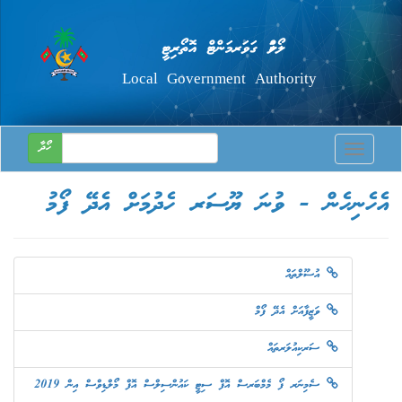
ލޯކަލް ގަވަރމަންޓް އޮތޯރިޓީ
Local Government Authority
ހޯދާ
Toggle
navigatio
އެހެނިހެން - ވުނަ ޔޫސަރ ހެދުމަށް އެދޭ ފޯމު
އުސޫލްތައް
ވަޒީފާއަށް އެދޭ ފޯމް
ސަރކިއުލަރތައް
ސެމިނަރ ފޯ މެމްބަރސް އޮފް ސިޓީ ކައުންސިލްސް އޮފް މޯލްޑިވްސް އިން 2019