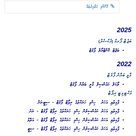
ޤާނޫނާއި ގަވާއިދުތައް
2025
ބަޖެޓް ފޯރމް (އެކްސެލް)
ބަޖެޓް ކޮންޓްރޯލް ފޯމެޓް
2022
މާލީ ބަޔާން ފޯމެޓް
ލޯކަލް ކައުންސިލް މާލީ ބަޔާން ފޯމެޓް
އެކްޓިވިޓީ ރިޕޯޓް
ފާއިތުވި އަހަރު ހިންގި ހަރަކާތުގެ ރިޕޯޓް ފޯމެޓް - ސިޓީ،ރަށް
ފާއިތުވި އަހަރު ކައުންސިލުން ހިންގި ހަރަކާތުގެ ރިޕޯޓް ފޯމެޓް - ރަށު
ފާއިތުވި އަހަރު ކައުންސިލުން ހިންގި ހަރަކާތުގެ ރިޕޯޓް ފޯމެޓް - އަތޮޅު
ފާއިތުވި އަހަރު ކައުންސިލުން ހިންގި ހަރަކާތުގެ ރިޕޯޓް ފޯމެޓް - ސިޓީ