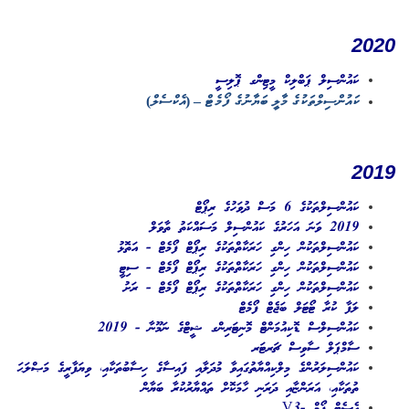
2020
ކައުންސިލް ޕަބްލިކް މީޓިންގ ޕޮލިސީ
ކައުންސިލްތަކުގެ މާލީ ބަޔާނުގެ ފޯމެޓް – (އެކްސެލް)
2019
ކައުންސިލްތަކުގެ 6 މަސް ދުވަހުގެ ރިޕޯޓް
2019 ވަނަ އަހަރުގެ ކައުންސިލް މަސައްކަތު ތާވަލް
ކައުންސިލްތަކުން ހިންގި ހަރަކާތްތަކުގެ ރިޕޯޓް ފޯމެޓް - އަތޮޅު
ކައުންސިލްތަކުން ހިންގި ހަރަކާތްތަކުގެ ރިޕޯޓް ފޯމެޓް - ސިޓީ
ކައުންސިލްތަކުން ހިންގި ހަރަކާތްތަކުގެ ރިޕޯޓް ފޯމެޓް - ރަށު
ލަފާ ކުރާ ޓޯޓަލް ބަޖެޓް ފޯމެޓް
ކައުންސިލްސް ޑޮކިއުމަންޓް މޮނިޓަރިންގ ޝީޓްގެ ނަމޫނާ - 2019
ސާމްޕަލް ސާވިސް ޗަރޓަރ
ކައުންސިލަރުންގެ މިލްކިއްޔާތުގައިވާ މުދަލާއި ފައިސާގެ ހިސާބުތަކާއި، ވިޔަފާރީގެ މަޞްލަޙަ
ތުތަކާއި، އަރަންޏާއި ދަރަނި ހާމަކޮށް ތައްޔާރުކުރާ ބަޔާން