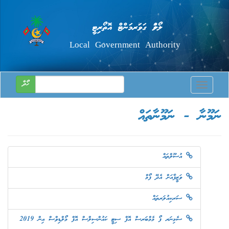
ލޯކަލް ގަވަރމަންޓް އޮތޯރިޓީ
Local Government Authority
ހޯދާ
Toggle
navigatio
ނަމޫނާ - ނަމޫނާތައް
އުސޫލްތައް
ވަޒީފާއަށް އެދޭ ފޯމް
ސަރކިއުލަރތައް
ސެމިނަރ ފޯ މެމްބަރސް އޮފް ސިޓީ ކައުންސިލްސް އޮފް މޯލްޑިވްސް އިން 2019