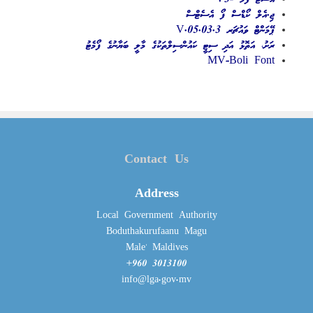
އެސެޓް ފޯމް -V3
ޖި.އެލް ކޯޑްސް ފޯ އެސެޓްސް
ޕޭމަންޓް ވައުޗަރ V.05.03.3
ރަށު، އަތޮޅު އަދި ސިޓީ ކައުންސިލްތަކުގެ މާލީ ބަޔާނުގެ ފޯމެޓު
MV-Boli Font
Contact Us
Address
Local Government Authority
Boduthakurufaanu Magu
Male' Maldives
+960 3013100
info@lga.gov.mv