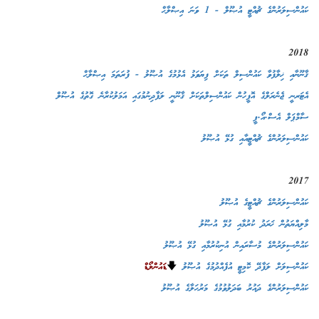
ކައުންސިލަރުންގެ ޗުއްޓީ އުޞޫލް - 1 ވަނަ އިޞްލާޙް
2018
ޤާނޫނާއި ޚިލާފުވާ ކައުންސިލް ތަކަށް ފިޔަވަޅު އެޅުމުގެ އުޞޫލު - ފުރަތަމަ އިޞްލާޙް
އެޓަރނީ ޖެނެރަލްގެ އޮފީހުން ކައުންސިލްތަކަށް ޤާނޫނީ ލަފާދިނުމުގައި އަމަލުކުރާނެ ގޮތުގެ އުޞޫލް
ސާމްޕަލް އެސް.އޯ.ޕީ
ކައުންސިލަރުންގެ ޗުއްޓީއާއި ގުޅޭ އުޞޫލު
2017
ކައުންސިލަރުންގެ ޗުއްޓީގެ އުޞޫލު
މާލިއްޔަތުން ޚަރަދު ކުރުމާއި ގުޅޭ އުޞޫލު
ކައުންސިލަރުންގެ މުސާރައިން އުނިކުރުމާއި ގުޅޭ އުޞޫލު
ކައުންސިލަށް ލަފާދޭ ކޮމިޓީ އުފެއްދުމުގެ އުޞޫލު
🡇
ޑައުންލޯޑް
ކައުންސިލަރުންގެ ދައުރު ބަދަލުވުމުގެ މަރުޙަލާގެ އުޞޫލު