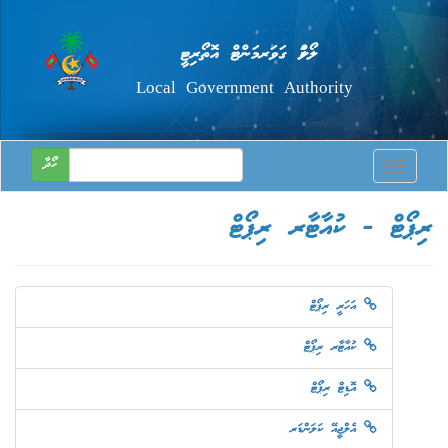
ލޯކަލް ގަވަރމަންޓް އޮތޯރިޓީ
Local Government Authority
ހޯދާ
Toggle
navigatio
ރިޕޯޓް - ކުއާޓާރ ރިޕޯޓް
އަހަރީ ރިޕޯޓް
ކުއާޓާރ ރިޕޯޓް
އޮޑިޓް ރިޕޯޓް
އެލްޖީއޭ ކަލަންޑަރ