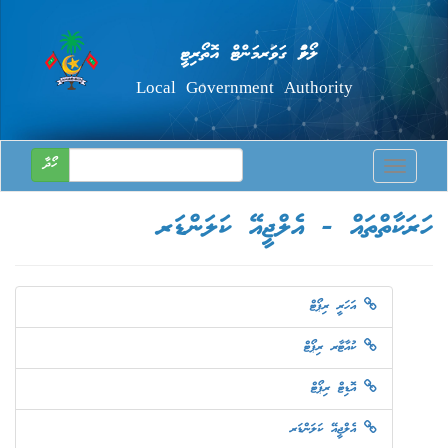
ލޯކަލް ގަވަރމަންޓް އޮތޯރިޓީ
Local Government Authority
ހޯދާ
Toggle
navigatio
ހަރަކާތްތައް - އެލްޖީއޭ ކަލަންޑަރ
އަހަރީ ރިޕޯޓް
ކުއާޓާރ ރިޕޯޓް
އޮޑިޓް ރިޕޯޓް
އެލްޖީއޭ ކަލަންޑަރ