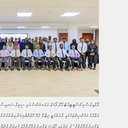
މޯލްޑިވްސް އިންސްޓިޓިއުޓް އޮފް ލޯކަލް ގަވަރނަންސް އަދި ސިވިލް ސަރވިސް ކ
އަތޮޅުގެ ކައުންސިލްތަކުގައި ލާމަރުކަޒީ ނިޒާމާ ގުޅޭ ހޭލުންތެރިކަން އިތުރުކުރުމު
ތަމްރީނު ޕްރޮގްރާމް
"
ގެ ނަމުގައި ޚާއްޞަ ތަމްރީނު ޕްރޮގްރާމެއް ކުރިޔަށް ގެންގޮސ