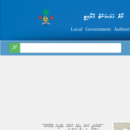
ލޯކަލް ގަވަރމަންޓް އޮތޯރިޓީ
Local Government Authori
ހޯދާ
"ލާމަރުކަޒީ ހުނަރު އިތުރު ކުރުމުގެ ތަމްރީނު ޕްރޮގްރާމް"