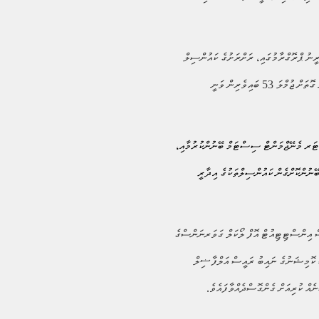
ރީނު ޕްރޮގްރާމުގައި، ރަށްރަށުގެ ކައުންސިލް
ރައީސުން، ސެކްރެޓަރީ ޖެނެރަލުން އަދި އަތޮޅު ކައުންސިލުގެ މެންބަރުން ހިމެނޭ ގޮތަށް ޖުމްލަ 53 ބައިވެރިން ވަނީ
ެޓަރ މެނޭޖްމަންޓް ސިސްޓަމް ބޭނުންކުރުމާއި،
ންސިލްތަކުގެ ބަޖެޓާއި ފައިނޭންސްގެ މަސައްކަތާއި، މައިކްރޮސޮފްޓް-365 ބޭނުންކޮށްގެން ކައުންސިލްތަކުގެ އިދާރީ
ް އިންސްޓިޓިއުޓް އޮފް ލޯކަލް ގަވަރނަންސްގެ
ކޮމިޝަނުގެ ނައިބު ރައީސް އަލްފާޟިލް
ް ކުރިއަށް ގެންގޮސްދެއްވާފައެވެ
.