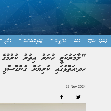
ފުރަތަމަ ސަފްހާ
ހަބަރު
އެލް.ޖީ.އޭ
ޕަބްލިކޭޝަންސް
މަހޯލި
"ލާމަރުކަޒީ ހުނަރު އިތުރު ކުރުމުގެ 
ހދ.އަތޮޅުގައި ކުރިޔަށް ގެންގޮސްފި
26 Nov 2024