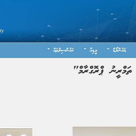
ty
ޑައުންލޯޑް
މީޑިއާ
ކައުންސިލްތައް
ތަމްރީނު ޕްރޮގްރާމް"