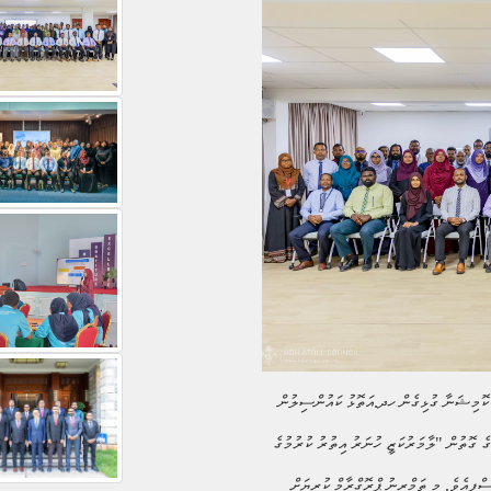
ޮމިޝަނާ ގުޅިގެން ހދ.އަތޮޅު ކައުންސިލުން
ގެ ގޮތުން
"ލާމަރުކަޒީ ހުނަރު އިތުރު ކުރުމުގެ
ްފިއެވެ. މި ތަމްރީނު ޕްރޮގްރާމް ކުރިޔަށް