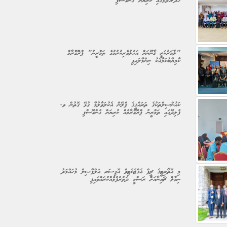
ހދ.އަތޮޅުގައި ކުރިޔަށް ގެންގޮސްފި
"ލާމަރުކަޒީ ޤާނޫނަށް އަހުލުވެރިކުރުމުގެ ތަމްރީނު" ޕްރޮގްރާމް
ކާމިޔާބުކަމާއެކު ނިންމާލައިފި
ކައުންސިލްތަކުގެ ތަރައްޤީގެ ޕްލޭން އެކުލަވާލުމާ ގުޅޭ ގޮތުން ވ.
ފެލިދޫގައި ތަމްރީނު ޕްރޮގްރާމެއް ކުރިޔަށް ގެންގޮސްފި
މި އޮތޯރިޓީގެ ޗީފް އެގްޒެކެޓިވް އޮފިސަރ އަލްފާޟިލް މުހައްމަދު
ނިމާލް ޗައިނާއަށް ރަސްމީ ދަތުރުފުޅެއްކުރައްވައިފި