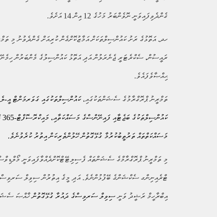
ގެންދެވިފައިވަނީ ނޮވެންބަރު މަހުގެ 12 އިން 14 އަށެވެ.
ހދ. އަތޮޅުގެ ރަށު ކައުންސިލްތަކަށް އަމާޒުކޮށްގެން ކުރިއަށް ގެންދެވުނު މި ތަމް
ޙިއްޞާވެފައެވެ
.
ތަމްރީނު ޕްރޮގްރާމުގެ ސެޝަންތަކުގައި،
ކައުންސިލްތަކުގައި ގަވަރމަންޓް އީ-ލ
ކައު
މަސައްކަތްތައް ތަރުތީބުކުރުމާ ގުޅޭގޮތުން ހޭލުންތެރިކަން އިތުރު ކުރެވުނެވެ.
މި ތަމްރީނު ޕްރޮގްރާމްގެ ސެޝަންތައް ފެސިލިޓޭޓްކޮށްދެއްވާފައިވަނީ މޯލްޑިވްސ
ޓްރެއިނިންގ ސެކްޝަންގެ ބޭފުޅުންނެވެ. އަދި މީގެ އިތުރުން ސިވިލް ސަރވިސް 
އިބްރާހީމް ރަޝީދު ވަނީ
ސިވިލް ސަރވިސްގެ ދައުރާ ގުޅޭގޮތުން
ޚާއްޞަ ސެޝަނެއ